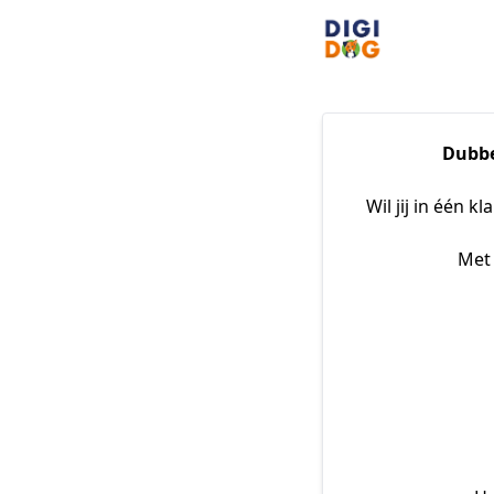
Dubbe
Wil jij in één k
Met 