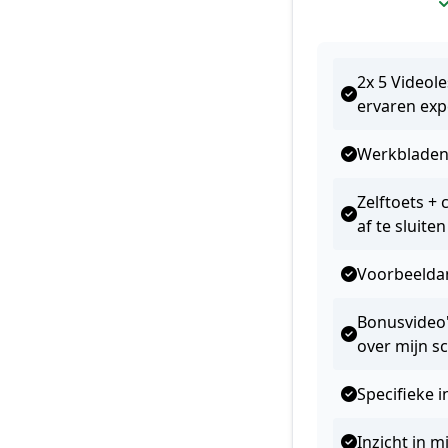
2x 5 Videole
ervaren exp
Werkbladen 
Zelftoets + 
af te sluiten
Voorbeeldana
Bonusvideo'
over mijn s
Specifieke i
Inzicht in 