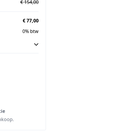
€ 154,00
€ 77,00
0% btw
ie
ankoop.