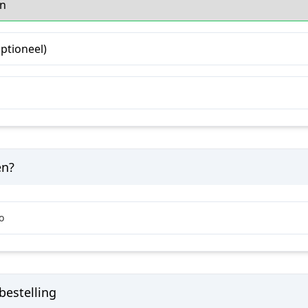
ptioneel)
en?
o
bestelling