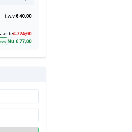
t.w.v.
€ 40,00
waarde
€ 724,00
Nu € 77,00
 89%