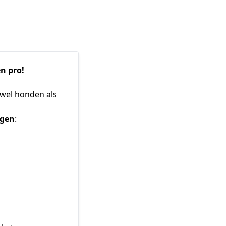
n pro!
owel honden als 
ngen
: