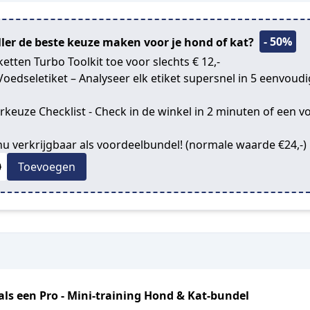
- 50%
ller de beste keuze maken voor je hond of kat?
etten Turbo Toolkit toe voor slechts € 12,-
edseletiket – Analyseer elk etiket supersnel in 5 eenvoud
euze Checklist - Check in de winkel in 2 minuten of een v
 nu verkrijgbaar als voordeelbundel! (normale waarde €24,-)
0
Toevoegen
als een Pro - Mini-training Hond & Kat-bundel