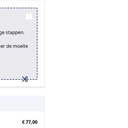
ige stappen.
oer de moeite
€ 77,00