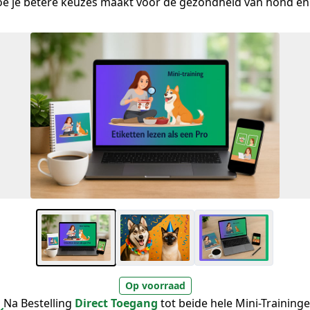
oe je betere keuzes maakt voor de gezondheid van hond én
Op voorraad
Na Bestelling
Direct Toegang
tot beide hele Mini-Training